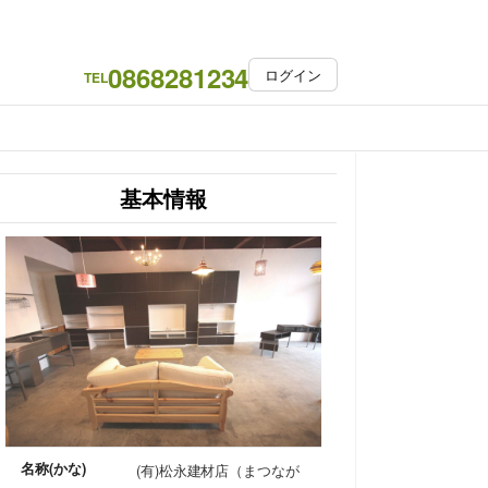
0868281234
ログイン
TEL
基本情報
名称(かな)
(有)松永建材店（まつなが