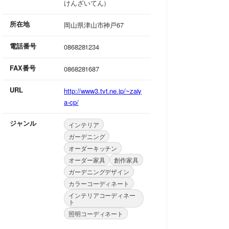
けんざいてん）
所在地
岡山県津山市神戸67
電話番号
0868281234
FAX番号
0868281687
URL
http://www3.tvt.ne.jp/~zaiy
a-cp/
ジャンル
インテリア
ガーデニング
オーダーキッチン
オーダー家具
創作家具
ガーデニングデザイン
カラーコーディネート
インテリアコーディネー
ト
照明コーディネート